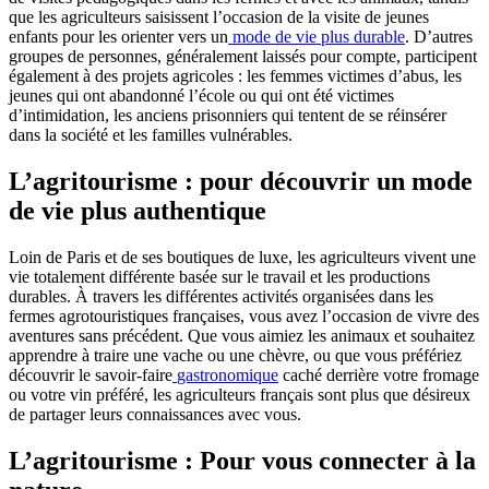
que les agriculteurs saisissent l’occasion de la visite de jeunes
enfants pour les orienter vers un
mode de vie plus durable
. D’autres
groupes de personnes, généralement laissés pour compte, participent
également à des projets agricoles : les femmes victimes d’abus, les
jeunes qui ont abandonné l’école ou qui ont été victimes
d’intimidation, les anciens prisonniers qui tentent de se réinsérer
dans la société et les familles vulnérables.
L’agritourisme : pour découvrir un mode
de vie plus authentique
Loin de Paris et de ses boutiques de luxe, les agriculteurs vivent une
vie totalement différente basée sur le travail et les productions
durables. À travers les différentes activités organisées dans les
fermes agrotouristiques françaises, vous avez l’occasion de vivre des
aventures sans précédent. Que vous aimiez les animaux et souhaitez
apprendre à traire une vache ou une chèvre, ou que vous préfériez
découvrir le savoir-faire
gastronomique
caché derrière votre fromage
ou votre vin préféré, les agriculteurs français sont plus que désireux
de partager leurs connaissances avec vous.
L’agritourisme : Pour vous connecter à la