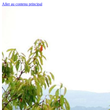
Aller au contenu principal