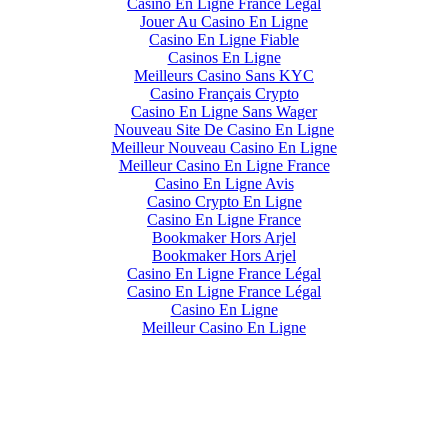
Casino En Ligne France Légal
Jouer Au Casino En Ligne
Casino En Ligne Fiable
Casinos En Ligne
Meilleurs Casino Sans KYC
Casino Français Crypto
Casino En Ligne Sans Wager
Nouveau Site De Casino En Ligne
Meilleur Nouveau Casino En Ligne
Meilleur Casino En Ligne France
Casino En Ligne Avis
Casino Crypto En Ligne
Casino En Ligne France
Bookmaker Hors Arjel
Bookmaker Hors Arjel
Casino En Ligne France Légal
Casino En Ligne France Légal
Casino En Ligne
Meilleur Casino En Ligne