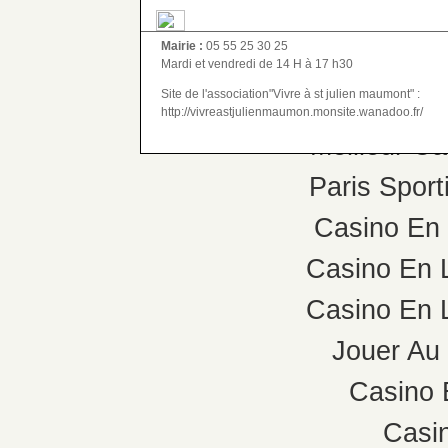
Casin
Mairie :
05 55 25 30 25
Casi
Mardi et vendredi de 14 H à 17 h30
Site de l'association"Vivre à st julien maumont" :
Meilleur Cas
http://vivreastjulienmaumon.monsite.wanadoo.fr/
Meilleur Ca
Paris Sport
Casino En 
Casino En 
Casino En 
Jouer Au
Casino 
Casi