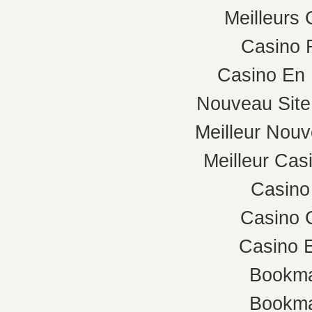
Meilleurs
Casino 
Casino En
Nouveau Site
Meilleur Nou
Meilleur Cas
Casino
Casino 
Casino 
Bookma
Bookma