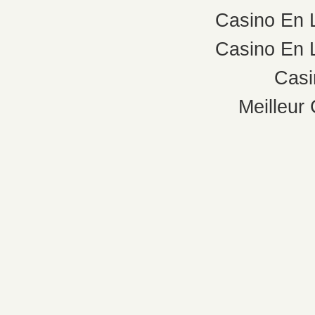
Casino En 
Casino En 
Casi
Meilleur