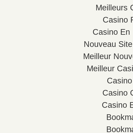
Meilleurs
Casino 
Casino En
Nouveau Site
Meilleur Nou
Meilleur Cas
Casino
Casino 
Casino 
Bookma
Bookma