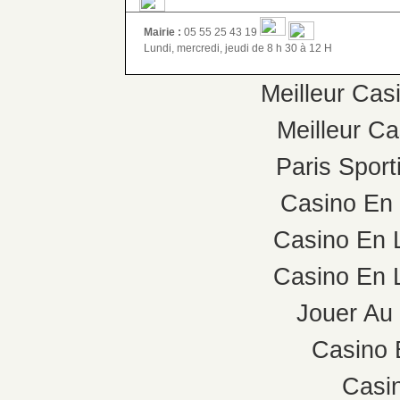
Casin
Mairie :
05 55 25 43 19
Lundi, mercredi, jeudi de 8 h 30 à 12 H
Casi
Meilleur Cas
Meilleur Ca
Paris Sport
Casino En 
Casino En 
Casino En 
Jouer Au
Casino 
Casi