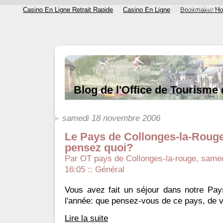
Aller au contenu
|
Casino En Ligne Retrait Rapide
Casino En Ligne
Bookmaker Hor
Blog de l'Office de Tourisme
samedi 18 novembre 2006
Le Pays de Collonges-la-Rouge
pensez quoi?
Par OT pays de Collonges-la-rouge, same
16:05
::
Général
Vous avez fait un séjour dans notre Pays
l'année: que pensez-vous de ce pays, de 
Lire la suite